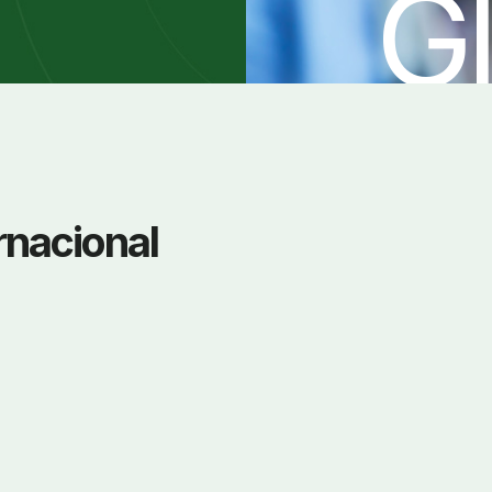
G
rnacional