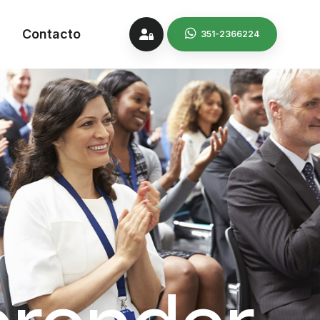
Contacto
351-2366224