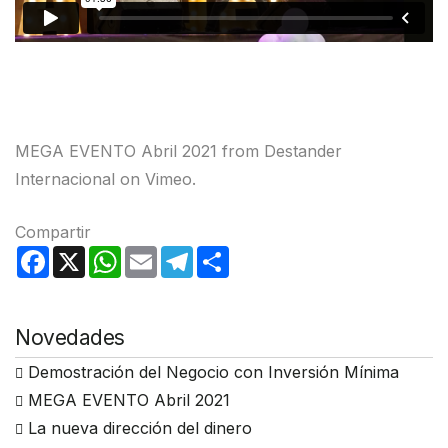
MEGA EVENTO Abril 2021
from
Destander
Internacional
on
Vimeo
.
Compartir
F
X
W
E
T
S
a
h
m
e
h
c
a
a
l
a
e
t
i
e
r
b
s
l
g
e
o
A
r
Novedades
o
p
a
k
p
m
Demostración del Negocio con Inversión Mínima
MEGA EVENTO Abril 2021
La nueva dirección del dinero